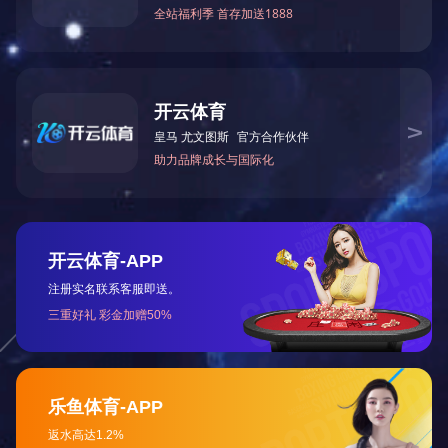
豆究竟具有什么神奇魔力吧。憨豆，又名长寿...
查看更多