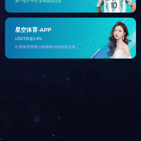
扫一扫二维码
扫一扫二维码
扫一扫二维码
关注食掌柜抖音号
关注淘宝店
关注食掌柜视频号
Copyright @2022 KAIYUN.COM·开云「中国」官方网站 All Rights
Reserved
湘ICP备2022009575号-1
湘公网安备43011102001022号
犀牛云提供企业云服务
网站地图
ky体育(中国)官方网站
|
乐鱼登录网页版入口
|
开云网页版·官方版在线
|
华体平台
|
华
体会网页版页面登录
|
开云在线(中国)唯一官方网站
|
KY.COM-开元(中国)
|
华体会·官
方版网站登录入口
|
开云网页版登录入口
|