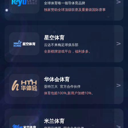
查看更多
2022
05-12
食掌柜感恩腿：感恩由心而生，用心而做
没错，我们食掌柜双味功夫腿就是正宗火鸡腿，被称为感恩腿。在这
合家欢聚的感恩节日里，我们的餐桌上，来一盘双味感恩腿，甚是飘
香迷人，温馨快乐。我们的火鸡腿整腿大个，...