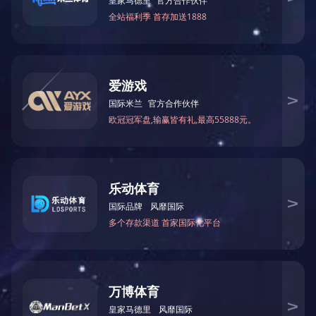
查看更多
2022
05-12
憨豆猪肚中的“憨豆”是什么？有何益处？
食掌柜憨豆猪肚之所以赢得大众的欢迎与喜爱，除了工艺了得，还有
对取材的考究，食材的搭配。今天，我们就来看一下憨豆猪肚中的憨