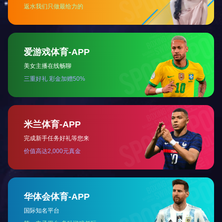
产品中心
关于智辰
新闻中心
联系我们
400-090-1718 0731-84761718
湖南省湘潭市湘潭县易俗河镇香樟路佳海产业新城
szg7177@163.com
餐饮加盟电话：13278872999
餐饮加盟地址：湖南省长沙市雨花区长沙大道598号(长沙大道与沙湾
路交汇处东南角)